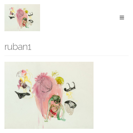
Aller
au
contenu
ruban1