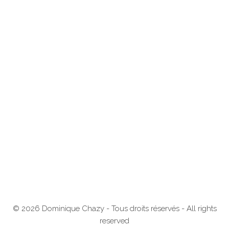
© 2026 Dominique Chazy - Tous droits réservés - All rights
reserved