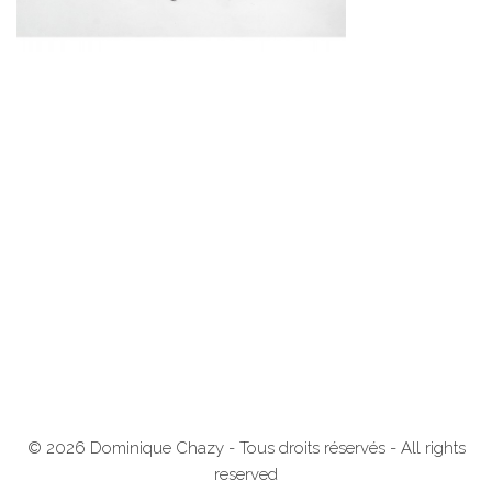
© 2026 Dominique Chazy - Tous droits réservés - All rights
reserved